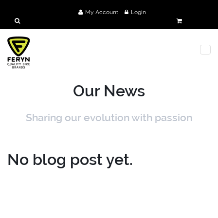
My Account
Login
Our News
Sharing our evolution with passion
No blog post yet.